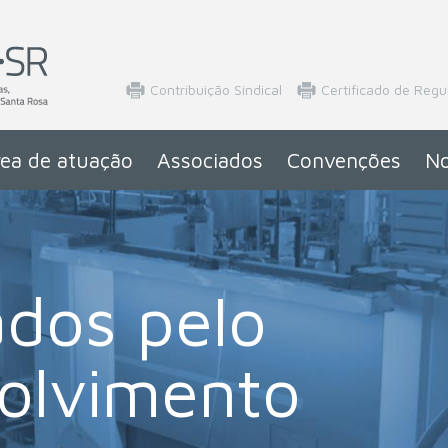
Contribuição Sindical
Certificado de Regu
ea de atuação
Associados
Convenções
No
ados pelo
olvimento